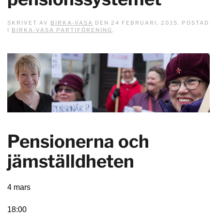
SKRIVET AV
BIRKA-VASA
DEN
24 FEBRUARI, 2015
. POSTAD
I
BIRKA-VASA PARTIFÖRENING
.
Pensionerna och
jämställdheten
4 mars
18:00