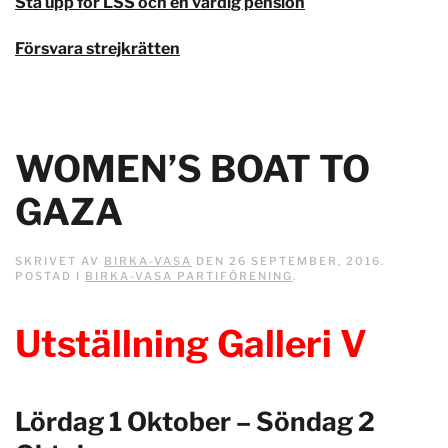
Stå upp för LSS och en värdig pension
Försvara strejkrätten
WOMEN’S BOAT TO
GAZA
SKRIVET AV
BIRKA-VASA
DEN
26 SEPTEMBER, 2016
.
POSTAD I
BIRKA-VASA PARTIFÖRENING
.
Utställning Galleri V
Lördag 1 Oktober – Söndag 2