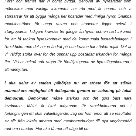
Först och främst har vi börjat bygga. Behovet av hyresrätter som
människor med vanliga inkomster har råd med är enormt och vi
storsatsar för att bygga många fler bostäder med rimliga hyror. Snabba
modulbostäder för unga vuxna och studenter ligger också i
stargroparna. Tidigare krävdes tre gånger årshyran och en fast inkomst
för att få teckna hyreskontrakt med de kommunala bostadsbolagen i
Stockholm men det har vi ändrat på och kraven har sänkts rejält. Det är
vi väldigt stolta över för det öppnar upp bostadsmarkanden för många
fler. Vi har också satt stopp för försäljningarna av hyreslägenheterna i
allmännyttan.
I alla delar av staden påbörjas nu ett arbete för att stärka
människors möjlighet till deltagande genom en satsning på lokal
demokrati.
Demokratin måste stärkas och det görs bäst nära
invånarna. Målet är ökat inflytande för stockholmarna och i
förlängningen ett ökat valdeltagande. Jag ser fram emot att se resultatet
av allt från lokala arbeten med medborgarbudget till nya ungdomsråd
runt om i staden. Fler ska få mer att säga till om.