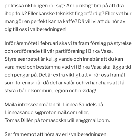
politiska riktningen rör sig? Är du riktigt bra på att dra
ihop folk? Eller kanske tekniskt fingerfärdig? Eller vet hur
man gör en perfekt kanna kaffe? Då vill vi att du hör av
dig till oss i valberedningen!
Inför årsmötet i februari ska vi ta fram förslag på styrelse
och ordförande till vår partiförening i Birka Vasa.
Styrelsearbetet är kul, givande och innebär att du kan
vara med och bestämma vad vi i Birka Vasa ska lägga tid
och pengar på. Det är extra viktigt att vi rör oss framåt
som förening i år då det är valår och vi har chans att få
styra i både kommun, region och riksdag!
Maila intresseanmälan till Linnea Sandels på
Linneasandels@protonmail.com
eller,
Tomas Dillén på
tomasoskar.dillen@gmail.com
.
Ser framemot att höra av er! / valberedningen