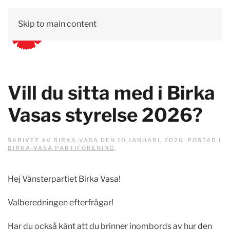
Skip to main content
Vill du sitta med i Birka
Vasas styrelse 2026?
SKRIVET AV
BIRKA-VASA
DEN
10 JANUARI, 2026
. POSTAD I
BIRKA-VASA PARTIFÖRENING
.
Hej Vänsterpartiet Birka Vasa!
Valberedningen efterfrågar!
Har du också känt att du brinner inombords av hur den