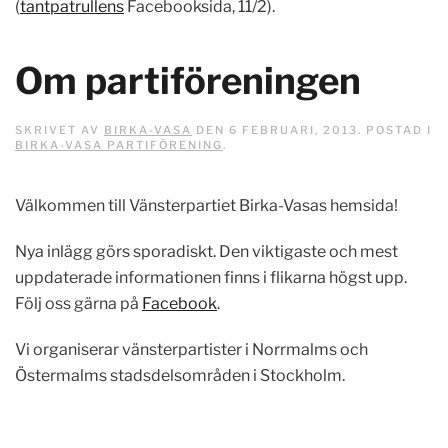
(
tantpatrullens
Facebooksida, 11/2).
Om partiföreningen
SKRIVET AV
BIRKA-VASA
DEN
6 FEBRUARI, 2013
. POSTAD I
BIRKA-VASA PARTIFÖRENING
.
Välkommen till Vänsterpartiet Birka-Vasas hemsida!
Nya inlägg görs sporadiskt. Den viktigaste och mest
uppdaterade informationen finns i flikarna högst upp.
Följ oss gärna på
Facebook
.
Vi organiserar vänsterpartister i Norrmalms och
Östermalms stadsdelsområden i Stockholm.