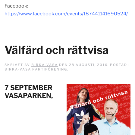
Facebook:
https://www.facebook.com/events/187441141690524/
Välfärd och rättvisa
SKRIVET AV
BIRKA-VASA
DEN
28 AUGUSTI, 2016
. POSTAD I
BIRKA-VASA PARTIFÖRENING
.
7 SEPTEMBER
VASAPARKEN,