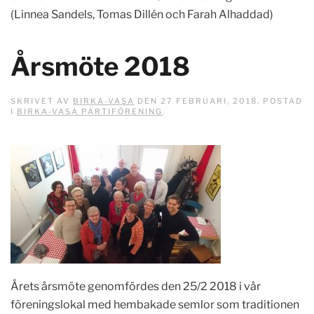
(Linnea Sandels, Tomas Dillén och Farah Alhaddad)
Årsmöte 2018
SKRIVET AV
BIRKA-VASA
DEN
27 FEBRUARI, 2018
. POSTAD
I
BIRKA-VASA PARTIFÖRENING
.
Årets årsmöte genomfördes den 25/2 2018 i vår
föreningslokal med hembakade semlor som traditionen